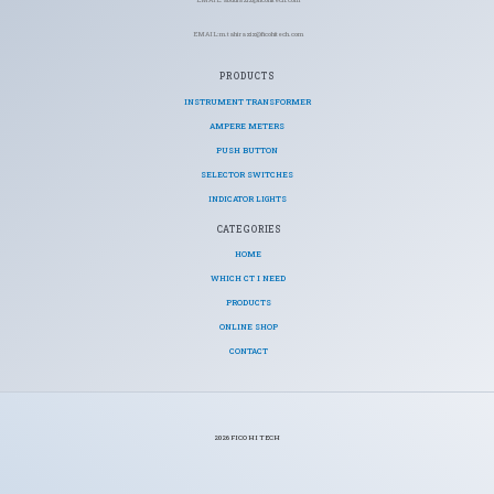
EMAIL: m.tahiraziz@ficohitech.com
PRODUCTS
INSTRUMENT TRANSFORMER
AMPERE METERS
PUSH BUTTON
SELECTOR SWITCHES
INDICATOR LIGHTS
CATEGORIES​
HOME
WHICH CT I NEED
PRODUCTS
ONLINE SHOP
CONTACT
2026 FICO HI TECH