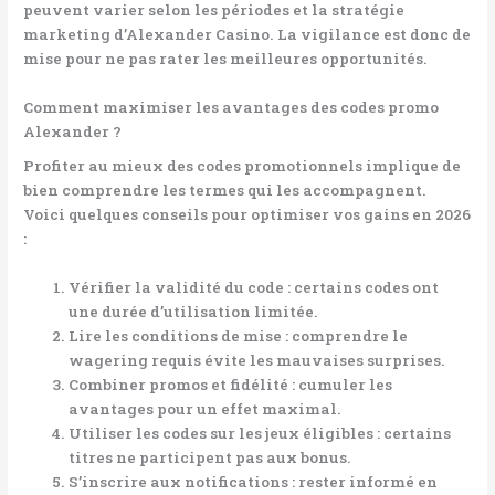
peuvent varier selon les périodes et la stratégie
marketing d’Alexander Casino. La vigilance est donc de
mise pour ne pas rater les meilleures opportunités.
Comment maximiser les avantages des codes promo
Alexander ?
Profiter au mieux des codes promotionnels implique de
bien comprendre les termes qui les accompagnent.
Voici quelques conseils pour optimiser vos gains en 2026
:
Vérifier la validité du code : certains codes ont
une durée d’utilisation limitée.
Lire les conditions de mise : comprendre le
wagering requis évite les mauvaises surprises.
Combiner promos et fidélité : cumuler les
avantages pour un effet maximal.
Utiliser les codes sur les jeux éligibles : certains
titres ne participent pas aux bonus.
S’inscrire aux notifications : rester informé en