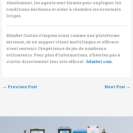
Absolument, les agents sont formés pour expliquer les
conditions des bonus et aider à résoudre les éventuels
litiges.
Bdmbet Casino s’impose ainsi comme une plateforme
sérieuse, où un support client multilingue et efficace
vient soutenir l’expérience de jeu de nombreux
utilisateurs. Pour plus d’informations, n’hésitez pas à
visiter directement leur site officiel :
bdmbet com
.
←
Previous Post
Next Post
→