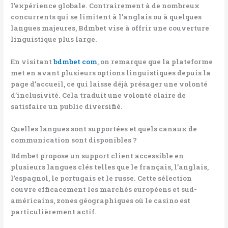
l’expérience globale. Contrairement à de nombreux
concurrents qui se limitent à l’anglais ou à quelques
langues majeures, Bdmbet vise à offrir une couverture
linguistique plus large.
En visitant
bdmbet com
, on remarque que la plateforme
met en avant plusieurs options linguistiques depuis la
page d’accueil, ce qui laisse déjà présager une volonté
d’inclusivité. Cela traduit une volonté claire de
satisfaire un public diversifié.
Quelles langues sont supportées et quels canaux de
communication sont disponibles ?
Bdmbet propose un support client accessible en
plusieurs langues clés telles que le français, l’anglais,
l’espagnol, le portugais et le russe. Cette sélection
couvre efficacement les marchés européens et sud-
américains, zones géographiques où le casino est
particulièrement actif.