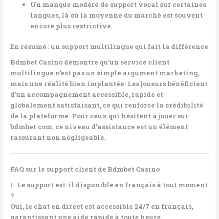
Un manque modéré de support vocal sur certaines
langues, là où la moyenne du marché est souvent
encore plus restrictive.
En résumé : un support multilingue qui fait la différence
Bdmbet Casino démontre qu’un service client
multilingue n’est pas un simple argument marketing,
mais une réalité bien implantée. Les joueurs bénéficient
d’un accompagnement accessible, rapide et
globalement satisfaisant, ce qui renforce la crédibilité
de la plateforme. Pour ceux qui hésitent à jouer sur
bdmbet com, ce niveau d’assistance est un élément
rassurant non négligeable.
FAQ sur le support client de Bdmbet Casino
1. Le support est-il disponible en français à tout moment
?
Oui, le chat en direct est accessible 24/7 en français,
garantissant une aide rapide à toute heure.