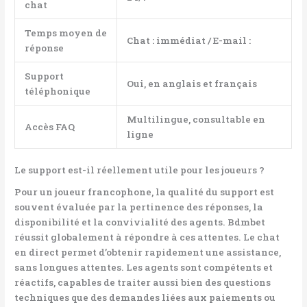
chat
Temps moyen de
Chat : immédiat / E-mail :
réponse
Support
Oui, en anglais et français
téléphonique
Multilingue, consultable en
Accès FAQ
ligne
Le support est-il réellement utile pour les joueurs ?
Pour un joueur francophone, la qualité du support est
souvent évaluée par la pertinence des réponses, la
disponibilité et la convivialité des agents. Bdmbet
réussit globalement à répondre à ces attentes. Le chat
en direct permet d’obtenir rapidement une assistance,
sans longues attentes. Les agents sont compétents et
réactifs, capables de traiter aussi bien des questions
techniques que des demandes liées aux paiements ou