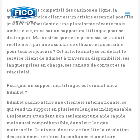
Skip
Dans l’univers compétitif des casinos en ligne, la
to
qualité du service client est un critère essentiel pour les
content
joueurs. Bdmbet Casino, une plateforme récente mais
ambitieuse, mise sur un support multilingue pour se
distinguer. Mais est-ce que cette promesse se traduit
réellement par une assistance efficace et accessible
pour tous les joueurs ? Cet article analyse en détail le
service client de Bdmbet à travers sa disponibilité, ses
langues prises en charge, ses canaux de contact et sa
réactivité.
Pourquoi un support multilingue est crucial chez
Bdmbet ?
Bdmbet casino attire une clientèle internationale, ce
qui rend un support en plusieurs langues indispensable.
Les joueurs attendent non seulement une aide rapide,
mais aussi compréhensible, dans leur langue
maternelle. Ce niveau de service facilite la résolution
des problèmes, renforce la confiance et améliore